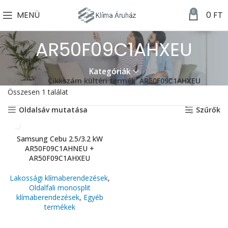
0
MENÜ
0
FT
AR50F09C1AHXEU
Kategóriák
Kezdőlap
Cikkszám kültéri termék
AR50F09C1AHXEU
Összesen 1 találat
Oldalsáv mutatása
Szűrők
Samsung Cebu 2.5/3.2 kW
AR50F09C1AHNEU +
AR50F09C1AHXEU
Lakossági klímaberendezések
,
Oldalfali monosplit
klímaberendezések
,
Egyéb
termékek