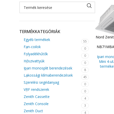
TERMÉKKATEGÓRIÁK
Nord Zenit
Egyéb termékek
55
Fan-coilok
NB71MBA
0
Folyadékhűtők
0
Ipari mon
Hőszivattyúk
Mini 4-u
0
terméke
Ipari monosplit berendezések
8
Lakossági klímaberendezések
45
Szerelési segédanyag
0
VRF rendszerek
0
Zenith Cassette
4
Zenith Console
3
Zenith Duct
4