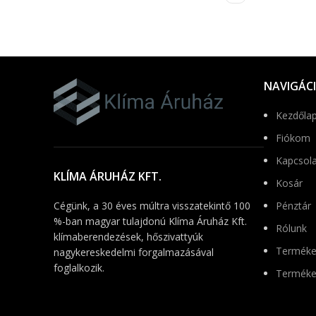
NAVIGÁC
Kezdőla
Fiókom
Kapcsola
KLÍMA ÁRUHÁZ KFT.
Kosár
Cégünk, a 30 éves múltra visszatekintő 100
Pénztár
%-ban magyar tulajdonú Klíma Áruház Kft.
Rólunk
klímaberendezések, hőszivattyúk
Terméke
nagykereskedelmi forgalmazásával
foglalkozik.
Terméke