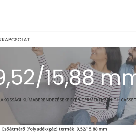
K
KAPCSOLAT
9,52/15,88 m
LAKOSSÁGI KLÍMABERENDEZÉSEK
EGYÉB TERMÉKEK
ZENITH CASSE
Csőátmérő (folyadék/gáz) termék
9,52/15,88 mm