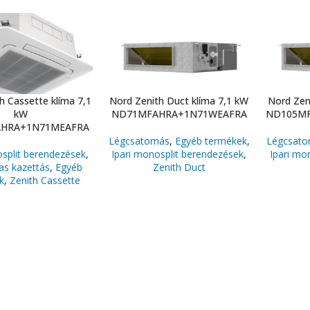
h Cassette klíma 7,1
Nord Zenith Duct klíma 7,1 kW
Nord Zen
kW
ND71MFAHRA+1N71WEAFRA
ND105MF
HRA+1N71MEAFRA
Légcsatornás
,
Egyéb termékek
,
Légcsato
osplit berendezések
,
Ipari monosplit berendezések
,
Ipari mo
tas kazettás
,
Egyéb
Zenith Duct
k
,
Zenith Cassette