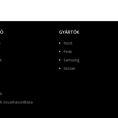
IÓ
GYÁRTÓK
p
Nord
Peak
t
Samsung
Sinclair
k
k összehasonlítása