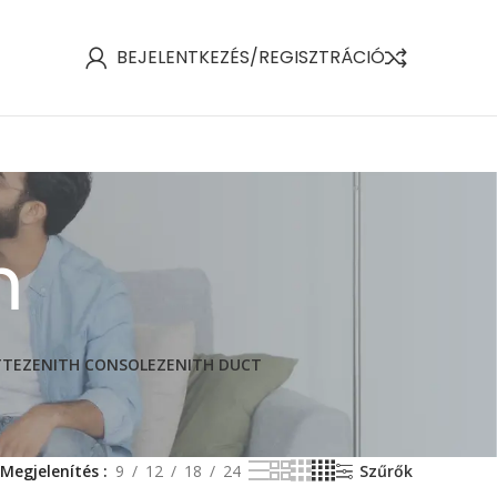
BEJELENTKEZÉS/REGISZTRÁCIÓ
m
TTE
ZENITH CONSOLE
ZENITH DUCT
Megjelenítés
9
12
18
24
Szűrők