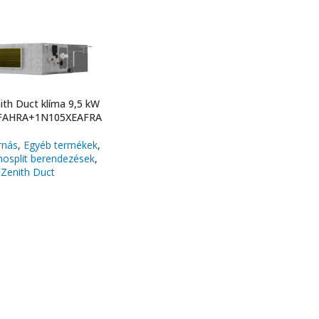
ith Duct klíma 9,5 kW
AHRA+1N105XEAFRA
rnás
,
Egyéb termékek
,
nosplit berendezések
,
Zenith Duct