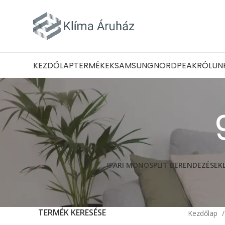
KEZDŐLAP
TERMÉKEK
SAMSUNG
NORD
PEAK
RÓLUN
IPARI MONOSPLIT BERENDEZÉSEK
TERMÉK KERESÉSE
Kezdőlap