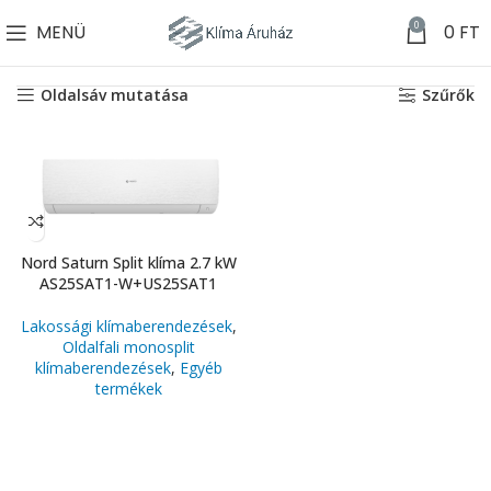
0
MENÜ
0
FT
Kezdőlap
Márkák
Nord
Saturn
Összesen 1 találat
Oldalsáv mutatása
Szűrők
Nord Saturn Split klíma 2.7 kW
AS25SAT1-W+US25SAT1
Lakossági klímaberendezések
,
Oldalfali monosplit
klímaberendezések
,
Egyéb
termékek