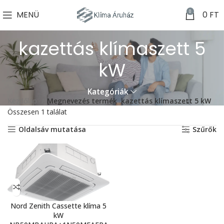
0
MENÜ
0
FT
kazettás klímaszett 5
kW
Kategóriák
Kezdőlap
Megnevezés termék
kazettás klímaszett 5 kW
Összesen 1 találat
Oldalsáv mutatása
Szűrők
Nord Zenith Cassette klíma 5
kW