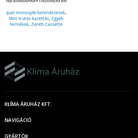
NB50MBAHRA+1N50MEAFRA
Ipari monosplit berendezések
,
Mini 4-utas kazettás
,
Egyéb
termékek
,
Zenith Cassette
KLÍMA ÁRUHÁZ KFT.
NAVIGÁCIÓ
GYÁRTÓK