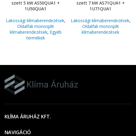
szett 5 kW AS50QUA1 +
szett 7 kW AS71QUA1 +
1U50QUA1
1U71QUA1
Lakossági klímaberendezések
,
Lakossági klímaberendezések
,
Oldalfali monosplit
Oldalfali monosplit
klímaberendezések
,
Egyéb
klímaberendezések
termékek
KLÍMA ÁRUHÁZ KFT.
NAVIGÁCIÓ