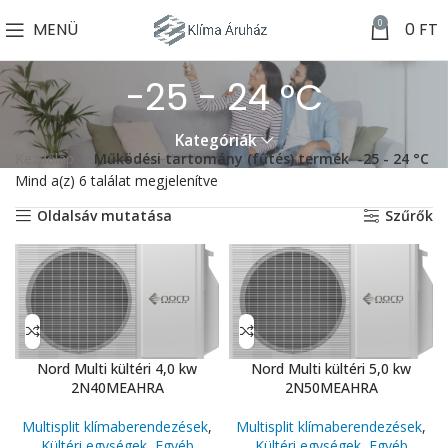
0
MENÜ
0
FT
-25 - 24 °C
Kategóriák
Kezdőlap
Működési tartomány (fűtés) termék
-25 - 24 °C
Mind a(z) 6 találat megjelenítve
Oldalsáv mutatása
Szűrők
Nord Multi kültéri 4,0 kw
Nord Multi kültéri 5,0 kw
2N40MEAHRA
2N50MEAHRA
Multisplit klímaberendezések
,
Multisplit klímaberendezések
,
Kültéri egységek
,
Egyéb
Kültéri egységek
,
Egyéb