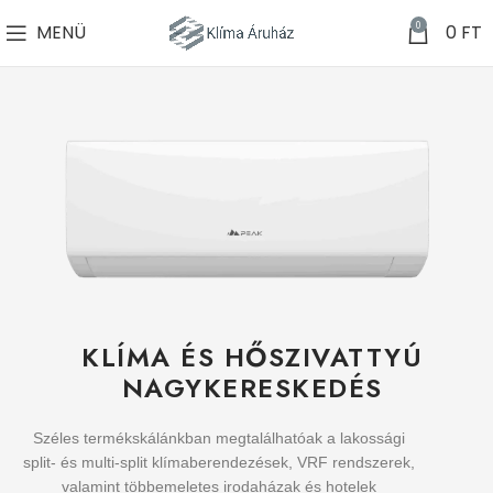
0
MENÜ
0
FT
KLÍMA ÉS HŐSZIVATTYÚ
NAGYKERESKEDÉS
Széles termékskálánkban megtalálhatóak a lakossági
split- és multi-split klímaberendezések, VRF rendszerek,
valamint többemeletes irodaházak és hotelek