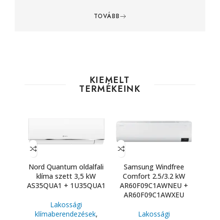
TOVÁBB
KIEMELT
TERMÉKEINK
Nord Quantum oldalfali
Samsung Windfree
klíma szett 3,5 kW
Comfort 2.5/3.2 kW
AS35QUA1 + 1U35QUA1
AR60F09C1AWNEU +
AR60F09C1AWXEU
Lakossági
klímaberendezések
,
Lakossági