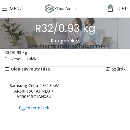
0
MENÜ
0
FT
R32/0.93 kg
Kategóriák
Kezdőlap
Hűtőközeg típusa/alaptöltete termék
R32/0.93 kg
Összesen 1 találat
Oldalsáv mutatása
Szűrők
Samsung Cebu 4.3/4.3 kW
AR50F15C1AHNEU +
AR50F15C1AHXEU
Egyéb termékek