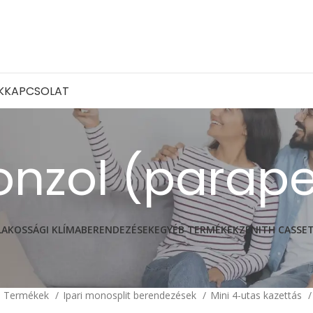
K
KAPCSOLAT
onzol (parape
LAKOSSÁGI KLÍMABERENDEZÉSEK
EGYÉB TERMÉKEK
ZENITH CASSE
Termékek
Ipari monosplit berendezések
Mini 4-utas kazettás