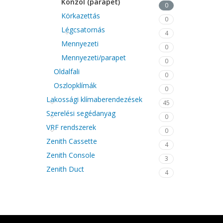
Konzol (parapet)
0
Körkazettás
0
Légcsatornás
4
Mennyezeti
0
Mennyezeti/parapet
0
Oldalfali
0
Oszlopklímák
0
Lakossági klímaberendezések
45
Szerelési segédanyag
0
VRF rendszerek
0
Zenith Cassette
4
Zenith Console
3
Zenith Duct
4