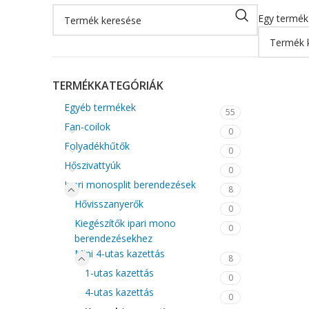
Egy termék 
TERMÉKKATEGÓRIÁK
Egyéb termékek
55
Fan-coilok
0
Folyadékhűtők
0
Hőszivattyúk
0
Ipari monosplit berendezések
8
Hővisszanyerők
0
Kiegészítők ipari mono
0
berendezésekhez
Mini 4-utas kazettás
8
1-utas kazettás
0
4-utas kazettás
0