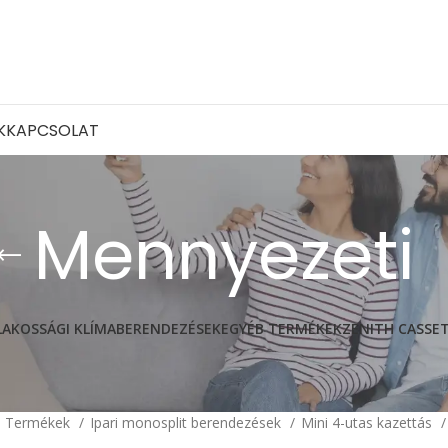
K
KAPCSOLAT
Mennyezeti
LAKOSSÁGI KLÍMABERENDEZÉSEK
EGYÉB TERMÉKEK
ZENITH CASSE
Termékek
Ipari monosplit berendezések
Mini 4-utas kazettás