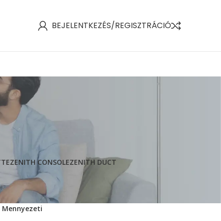
BEJELENTKEZÉS/REGISZTRÁCIÓ
TTE
ZENITH CONSOLE
ZENITH DUCT
Mennyezeti