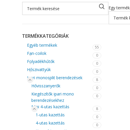
Egy termék 
TERMÉKKATEGÓRIÁK
Egyéb termékek
55
Fan-coilok
0
Folyadékhűtők
0
Hőszivattyúk
0
Ipari monosplit berendezések
8
Hővisszanyerők
0
Kiegészítők ipari mono
0
berendezésekhez
Mini 4-utas kazettás
8
1-utas kazettás
0
4-utas kazettás
0