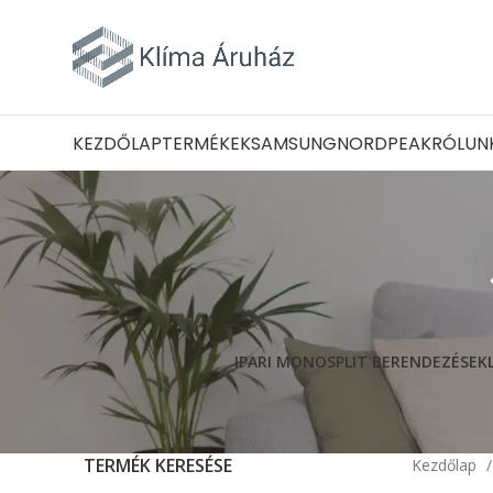
KEZDŐLAP
TERMÉKEK
SAMSUNG
NORD
PEAK
RÓLUN
IPARI MONOSPLIT BERENDEZÉSEK
TERMÉK KERESÉSE
Kezdőlap