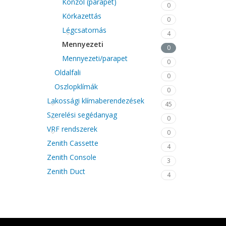
Konzol (parapet)
0
Körkazettás
0
Légcsatornás
4
Mennyezeti
0
Mennyezeti/parapet
0
Oldalfali
0
Oszlopklímák
0
Lakossági klímaberendezések
45
Szerelési segédanyag
0
VRF rendszerek
0
Zenith Cassette
4
Zenith Console
3
Zenith Duct
4