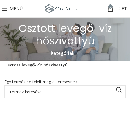
0
MENÜ
0
FT
Osztott levegő-víz
hőszivattyú
Kategóriák
Kezdőlap
Termékek
Hőszivattyúk
Osztott levegő-víz hőszivattyú
Egy termék se felelt meg a keresésnek.