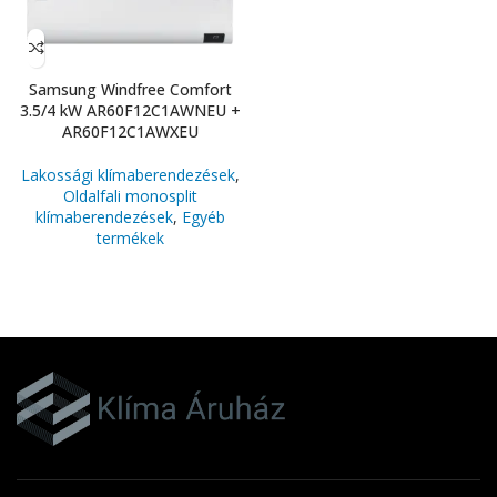
Samsung Windfree Comfort
3.5/4 kW AR60F12C1AWNEU +
AR60F12C1AWXEU
Lakossági klímaberendezések
,
Oldalfali monosplit
klímaberendezések
,
Egyéb
termékek