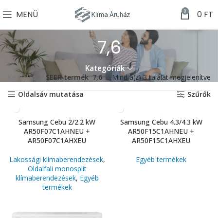
0
MENÜ
0
FT
7,6
Kategóriák
Kezdőlap
SEER termék
7,6
Mind a(z) 3 találat megjelenítve
Oldalsáv mutatása
Szűrők
Samsung Cebu 2/2.2 kW
Samsung Cebu 4.3/4.3 kW
AR50F07C1AHNEU +
AR50F15C1AHNEU +
AR50F07C1AHXEU
AR50F15C1AHXEU
Lakossági klímaberendezések
,
Egyéb termékek
Oldalfali monosplit
klímaberendezések
,
Egyéb
termékek