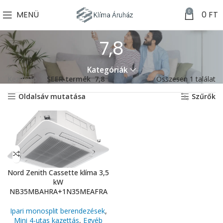
0
MENÜ
0
FT
7,8
Kategóriák
Kezdőlap
SEER termék
7,8
Összesen 1 találat
Oldalsáv mutatása
Szűrők
Nord Zenith Cassette klíma 3,5
kW
NB35MBAHRA+1N35MEAFRA
Ipari monosplit berendezések
,
Mini 4-utas kazettás
,
Egyéb