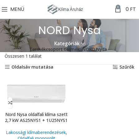
0
MENÜ
0
FT
NORD Nysa
Kategóriák
Kezdőlap
Termékcsoport termék
NORD Nysa
Összesen 1 találat
Oldalsáv mutatása
Szűrők
Nord Nysa oldalfali klíma szett
2,7 kW AS25NYS1 + 1U25NYS1
Lakossági klímaberendezések
,
Oldalfali monosplit