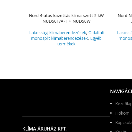
Nord 4-utas kazettás klíma szett 5 kW
Nord Ny
NUD50T/A-T + NUD50W
Lakossági klímaberendezések
,
Oldalfali
Lakossá
monosplit klímaberendezések
,
Egyéb
monosp
termékek
NAVIGÁC
Kezdőla
Fiókom
Kapcsola
KLÍMA ÁRUHÁZ KFT.
Kosár