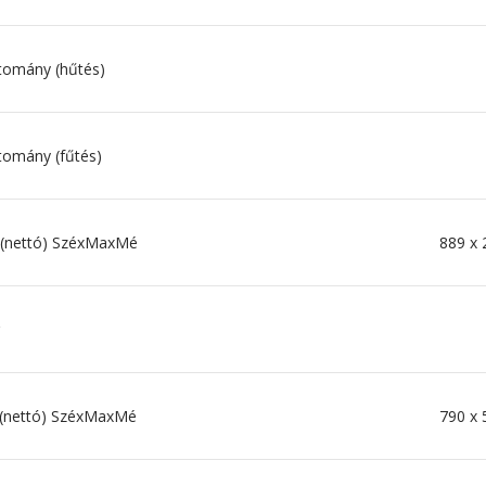
tomány (hűtés)
tomány (fűtés)
t (nettó) SzéxMaxMé
889 x
t (nettó) SzéxMaxMé
790 x