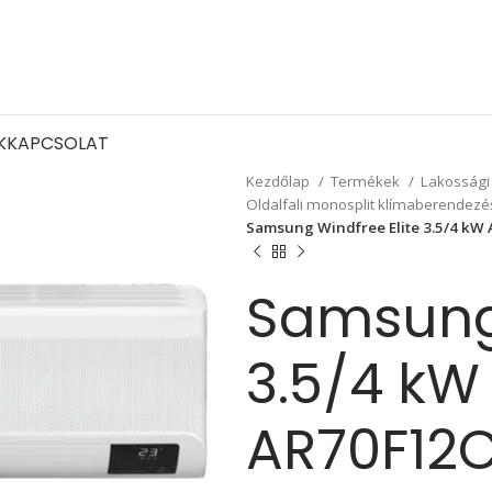
K
KAPCSOLAT
Kezdőlap
Termékek
Lakossági
Oldalfali monosplit klímaberendez
Samsung Windfree Elite 3.5/4 
Samsung 
3.5/4 kW
AR70F12