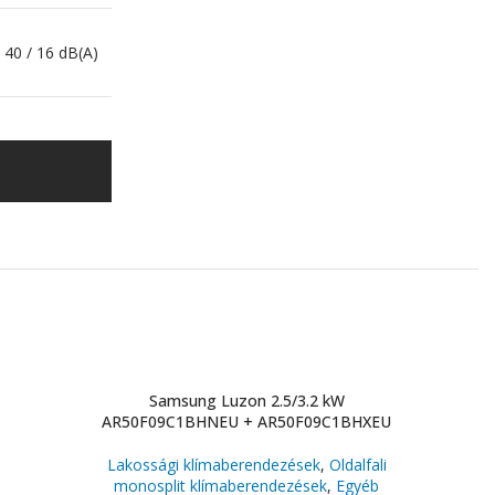
40 / 16 dB(A)
Samsung Luzon 2.5/3.2 kW
Sa
AR50F09C1BHNEU + AR50F09C1BHXEU
AR50F1
Lakossági klímaberendezések
,
Oldalfali
Lakossá
monosplit klímaberendezések
,
Egyéb
monosp