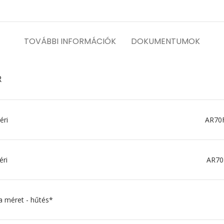
TOVÁBBI INFORMÁCIÓK
DOKUMENTUMOK
R
éri
AR70
éri
AR7
a méret - hűtés*