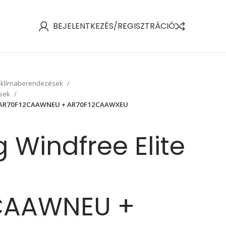
BEJELENTKEZÉS/REGISZTRÁCIÓ
 klímaberendezések
ések
kW AR70F12CAAWNEU + AR70F12CAAWXEU
Windfree Elite
CAAWNEU +