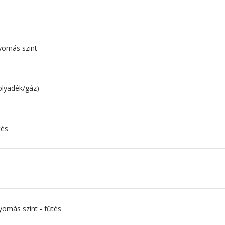
yomás szint
olyadék/gáz)
tés
yomás szint - fűtés