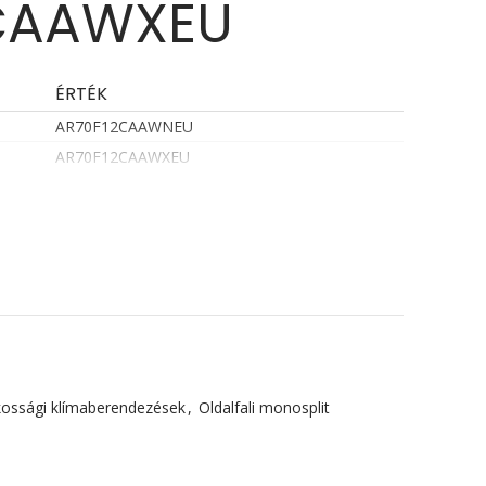
CAAWXEU
ÉRTÉK
AR70F12CAAWNEU
AR70F12CAAWXEU
ossági klímaberendezések
,
Oldalfali monosplit