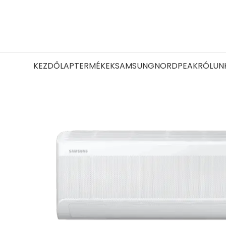
KEZDŐLAP
TERMÉKEK
SAMSUNG
NORD
PEAK
RÓLUN