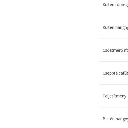
Kültéri tömeg
Kültéri hangn
Csőátmérő (f
Csepptálcafű
Teljesítmény
Beltéri hangn