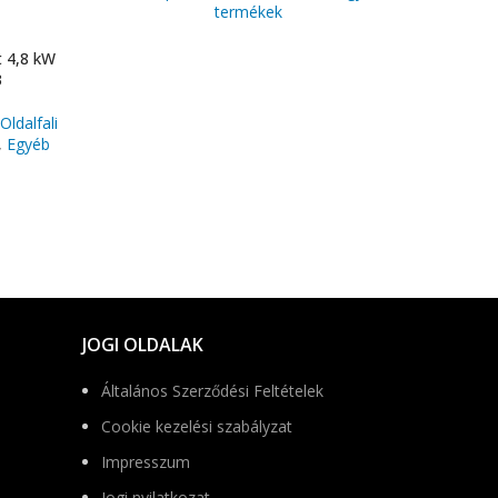
termékek
t 4,8 kW
3
Oldalfali
,
Egyéb
JOGI OLDALAK
Általános Szerződési Feltételek
Cookie kezelési szabályzat
Impresszum
Jogi nyilatkozat