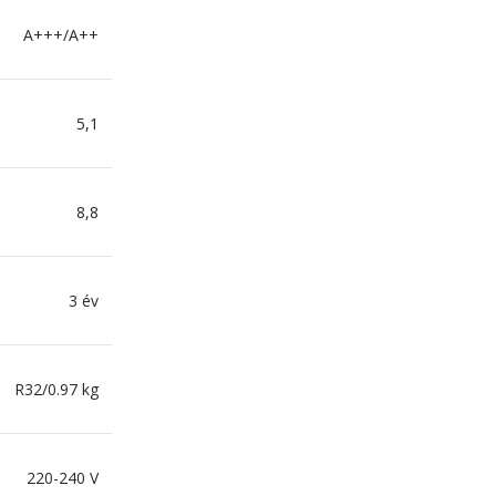
A+++/A++
5,1
8,8
3 év
R32/0.97 kg
220-240 V