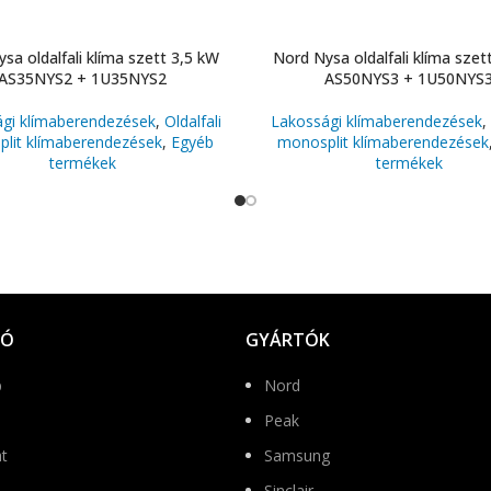
sa oldalfali klíma szett 3,5 kW
Nord Nysa oldalfali klíma szet
AS35NYS2 + 1U35NYS2
AS50NYS3 + 1U50NYS
gi klímaberendezések
,
Oldalfali
Lakossági klímaberendezések
,
lit klímaberendezések
,
Egyéb
monosplit klímaberendezések
termékek
termékek
IÓ
GYÁRTÓK
p
Nord
Peak
t
Samsung
Sinclair