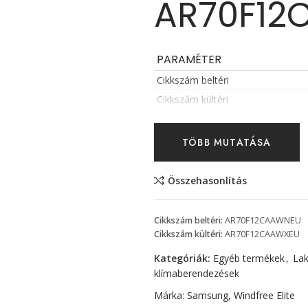
AR70F12
PARAMÉTER
Cikkszám beltéri
Cikkszám kültéri
TÖBB MUTATÁSA
Összehasonlítás
Cikkszám beltéri:
AR70F12CAAWNEU
Cikkszám kültéri:
AR70F12CAAWXEU
Kategóriák:
Egyéb termékek
,
Lak
klímaberendezések
Márka:
Samsung
,
Windfree Elite