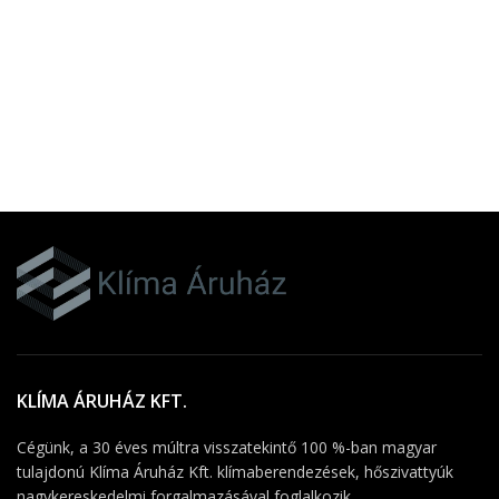
KLÍMA ÁRUHÁZ KFT.
Cégünk, a 30 éves múltra visszatekintő 100 %-ban magyar
tulajdonú Klíma Áruház Kft. klímaberendezések, hőszivattyúk
nagykereskedelmi forgalmazásával foglalkozik.