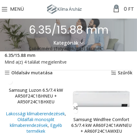
0
MENÜ
0
FT
6.35/15.88 mm
Kategóriák
Kezdőlap
Csőátmérő (folyadék/gáz) termék
6.35/15.88 mm
Mind a(z) 4 találat megjelenítve
Oldalsáv mutatása
Szűrők
Samsung Luzon 6.5/7.4 kW
AR50F24C1BHNEU +
AR50F24C1BHXEU
Lakossági klímaberendezések
,
Samsung Windfree Comfort
Oldalfali monosplit
6.5/7.4 kW AR60F24C1AWNEU
klímaberendezések
,
Egyéb
+ AR60F24C1AWXEU
termékek