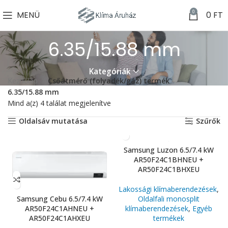
0
MENÜ
0
FT
6.35/15.88 mm
Kategóriák
Kezdőlap
Csőátmérő (folyadék/gáz) termék
6.35/15.88 mm
Mind a(z) 4 találat megjelenítve
Oldalsáv mutatása
Szűrők
Samsung Luzon 6.5/7.4 kW
AR50F24C1BHNEU +
AR50F24C1BHXEU
Lakossági klímaberendezések
,
Samsung Cebu 6.5/7.4 kW
Oldalfali monosplit
AR50F24C1AHNEU +
klímaberendezések
,
Egyéb
AR50F24C1AHXEU
termékek